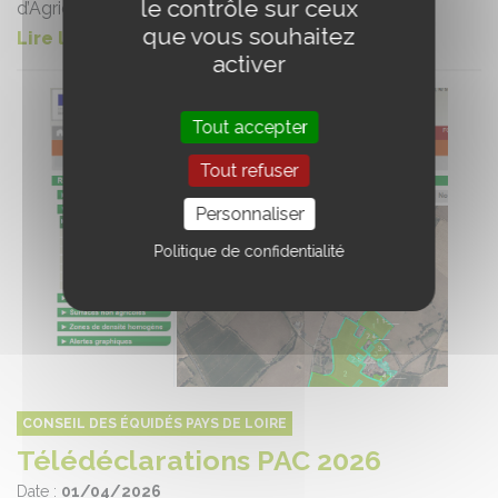
le contrôle sur ceux
d’Agricultur...
que vous souhaitez
Lire la suite de l'article
activer
Tout accepter
Tout refuser
Personnaliser
Politique de confidentialité
CONSEIL DES ÉQUIDÉS PAYS DE LOIRE
Télédéclarations PAC 2026
Date :
01/04/2026