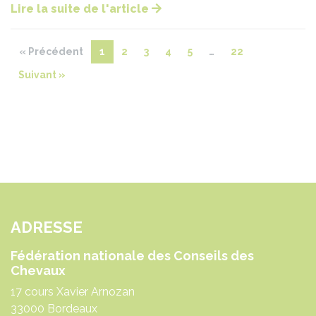
Lire la suite de l'article
« Précédent
1
2
3
4
5
…
22
Suivant »
ADRESSE
Fédération nationale des Conseils des
Chevaux
17 cours Xavier Arnozan
33000 Bordeaux