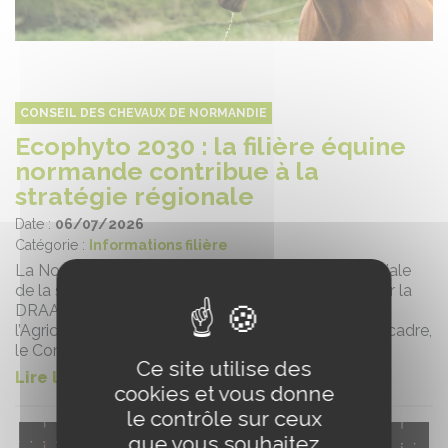
CONSEIL DES CHEVAUX DE NORMANDIE
Ecophyto 2030 : la filière équine
normande contribue à la
stratégie régionale
Date :
06/07/2026
Catégorie :
Informations filière
La Normandie s’engage dans la déclinaison territoriale
de la stratégie nationale Ecophyto 2030, portée par la
DRAAF (Direction Régionale de l’Alimentation, de
l’Agriculture et de la Forêt) de Normandie. Dans ce cadre,
le Conseil des Chevaux de Norma...
Ce site utilise des
Lire la suite de l'article
cookies et vous donne
le contrôle sur ceux
que vous souhaitez