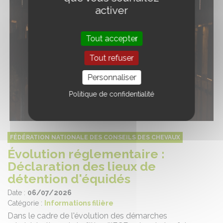
activer
Tout accepter
Tout refuser
Personnaliser
Politique de confidentialité
FÉDÉRATION NATIONALE DES CONSEILS DES CHEVAUX
Évolution réglementaire :
Déclaration des lieux de
détention d'équidés
Date :
06/07/2026
Catégorie :
Informations filière
Dans le cadre de l'évolution des démarches