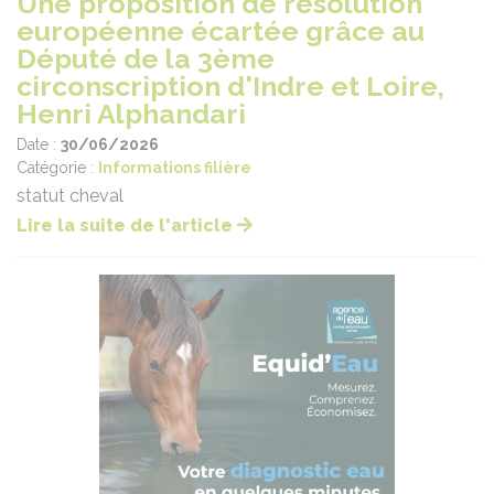
Une proposition de résolution
européenne écartée grâce au
Député de la 3ème
circonscription d'Indre et Loire,
Henri Alphandari
Date :
30/06/2026
Catégorie :
Informations filière
statut cheval
Lire la suite de l'article