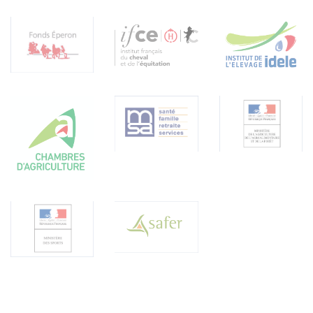
17 cours Xavier Arnozan
33000 Bordeaux
federation.conseil.chevaux@gmail.com
NEWSLETTER
Abonnez-vous en 1 clic pour suivre les actualités de la
filière équine ! En vous abonnant à la newsletter, vous
confirmez avoir pris connaissance et accepter la
politique de confidentialité des données - voir "Mentions
légales" en bas de page -