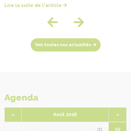
CONSEIL EQUIN RÉGION CENTRE VAL DE LOIRE (CERC)
le bien-être équin , course Race
and Care, hippodrome de Chartes
- interview de Cédric Montel
Président du CERC
Date :
16/07/2026
Catégorie :
Hippodrome