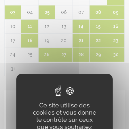
bienêtre courses
Lire la suite de l'article
Previous
Next
Voir toutes nos actualités
Ce site utilise des
Agenda
cookies et vous donne
le contrôle sur ceux
«
Août 2026
»
que vous souhaitez