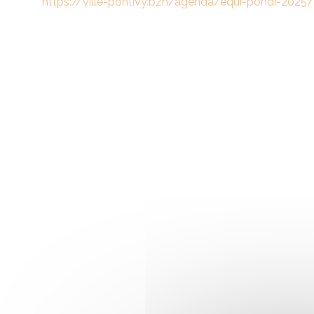
https://ville-pontivy.bzh/agenda/equi-pondi-2025/