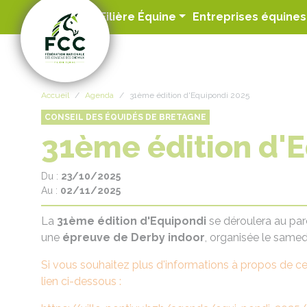
Panneau de gestion des cookies
Filière Équine
Entreprises équines
Accueil
Agenda
31ème édition d'Equipondi 2025
CONSEIL DES ÉQUIDÉS DE BRETAGNE
31ème édition d'
Du :
23/10/2025
Au :
02/11/2025
La
31ème édition d'Equipondi
se déroulera au par
une
épreuve de Derby indoor
, organisée le samed
Si vous souhaitez plus d'informations à propos de ce
lien ci-dessous :