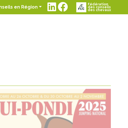
Fédération
t)
nseils en Région
des conseils
des chevaux