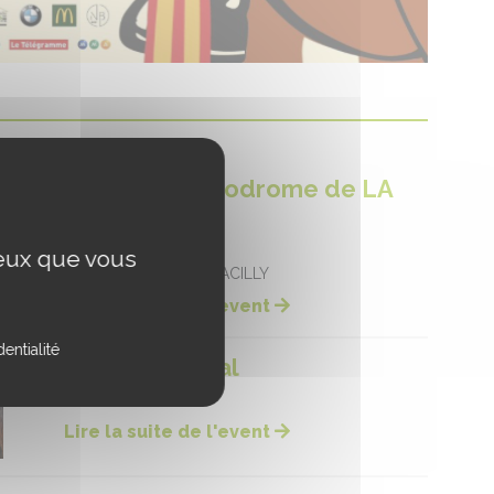
Course - Hippodrome de LA
GACILLY
Date :
09/08/2026
ceux que vous
Hippodrome de LA GACILLY
Lire la suite de l'event
entialité
Fête du cheval
Date :
09/08/2026
Lire la suite de l'event