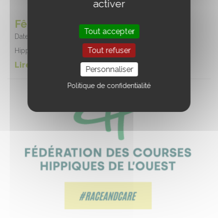
activer
Fête de l'hippodrome
Tout accepter
Date :
08/08/2026
Tout refuser
Hippodrome d'Aix-les-Bains ► c'est la fête !
Lire la suite de l'event
Personnaliser
Politique de confidentialité