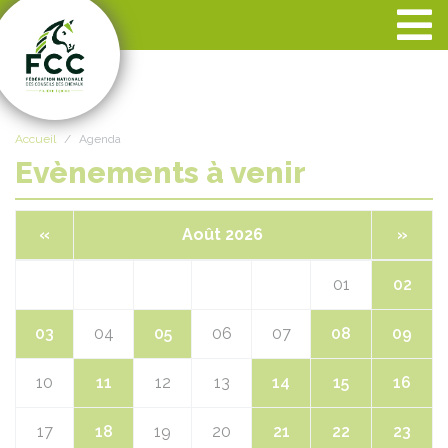
Panneau de gestion des cookies
Accueil
Agenda
Evènements à venir
«
Août 2026
»
01
02
03
04
05
06
07
08
09
10
11
12
13
14
15
16
17
18
19
20
21
22
23