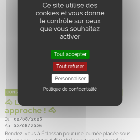
Ce site utilise des
cookies et vous donne
le contrôle sur ceux
que vous souhaitez
activer
Tout accepter
Tout refuser
Personnaliser
Politique de confidentialité
CONSEIL DE LA FILIÈRE CHEVAL AUVERGNE-RHÔNE-ALPES
🐴 La Fête du Cheval de Trait
approche ! 🐴
Du :
02/08/2026
Au :
02/08/2026
Rendez-vous à Éclassan pour une journée placée sous
le signe de la convivialité, de la passion du cheval de