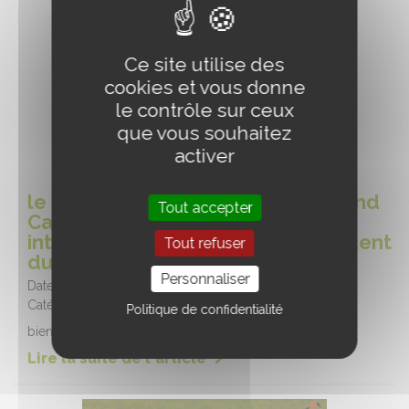
Ce site utilise des
cookies et vous donne
le contrôle sur ceux
que vous souhaitez
activer
le bien-être équin , course Race and
Tout accepter
Care, hippodrome de Chartes -
interview de Cédric Montel Président
Tout refuser
du CERC
Personnaliser
Date :
16/07/2026
Catégorie :
Hippodrome
Politique de confidentialité
bienêtre courses
Lire la suite de l'article