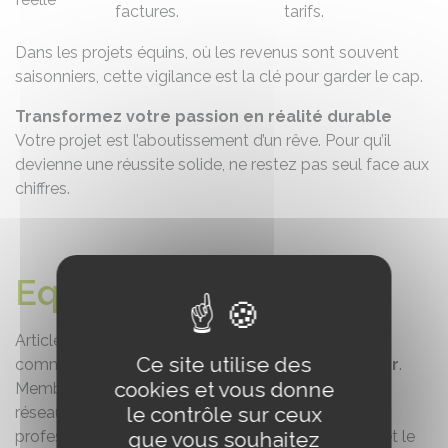
factures.
tarifs.
Dans les projets équins, où les revenus sont souvent
saisonniers, cette vigilance est la clé pour garder le cap.
Transformez votre passion en réalité durable
Votre projet est l’aboutissement d’un rêve. Pour qu’il
devienne une réussite solide, ne restez pas seul face aux
chiffres.
Equicer
Article rédigé par
Fabien Angot
, Directeur de la
Ce site utilise des
communication & du développement chez
Equicer
.
cookies et vous donne
Membre du réseau Cerfrance et partenaire du
le contrôle sur ceux
réseau
Équi-Projets
, Equicer accompagne les
professionnels de la filière équine dans la création et le
que vous souhaitez