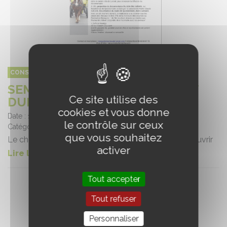
CONSEIL DES ÉQUIDÉS DE BRETAGNE
SEMAINE DU DÉVELOPPEMENT
Ce site utilise des
DURABLE LORIENT AGGLO
cookies et vous donne
Date :
19/05/2026
le contrôle sur ceux
Catégorie :
Evènements
que vous souhaitez
Le cheval breton : une race patrimoniale à (re)découvrir
activer
Lire la suite de l'article
Tout accepter
Tout refuser
Personnaliser