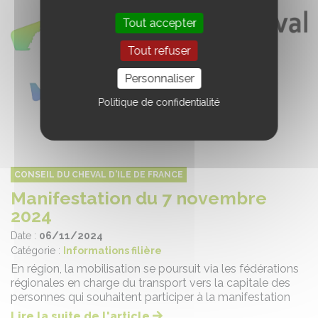
Tout accepter
Tout refuser
Personnaliser
Politique de confidentialité
CONSEIL DU CHEVAL D'ILE DE FRANCE
Manifestation du 7 novembre
2024
Date :
06/11/2024
Catégorie :
Informations filière
En région, la mobilisation se poursuit via les fédérations
régionales en charge du transport vers la capitale des
personnes qui souhaitent participer à la manifestation
Lire la suite de l'article