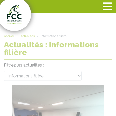
Panneau de gestion des cookies
Accueil
Actualités
Informations filière
Actualités : Informations
filière
Filtrez les actualités :