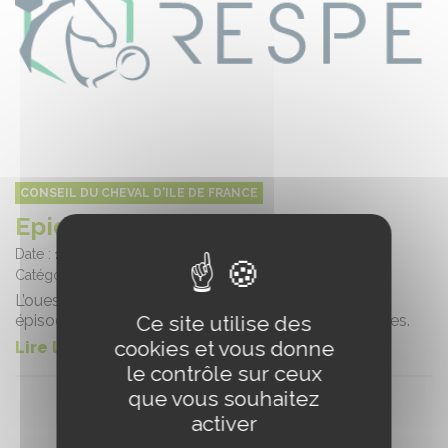
CONSEIL DU CHEVAL D'ILE DE FRANCE
Epidémie de rhinopneumonie
Date :
14/11/2024
Catégorie :
Informations filière
L’ouest de l’Ile-de-France connaît actuellement un
Ce site utilise des
épisode de rhinopneumonie dans plusieurs structures.
cookies et vous donne
Lire la suite de l'article
le contrôle sur ceux
que vous souhaitez
activer