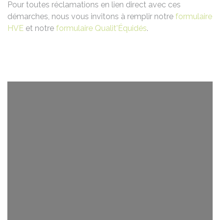
Pour toutes réclamations en lien direct avec ces
démarches, nous vous invitons à remplir notre
formulaire
HVE
et notre
formulaire Qualit'Équidés
.