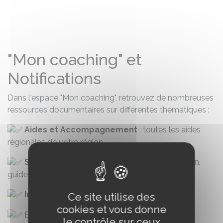
"Mon coaching" et
Notifications
Dans l'espace "Mon coaching", retrouvez de nombreuses
ressources documentaires sur différentes thématiques :
Aides et Accompagnement
: toutes les aides
régionales de votre région
Santé et Bien-être
: Charte du bien-être équin,
guides des bonnes pratiques, etc.
Informations Filière
Ce site utilise des
cookies et vous donne
Et pleins d'autres !
le contrôle sur ceux