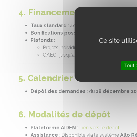
4. Financement
Taux standard
: 40 % (24 % UE, 16 % Région ou
Bonifications possibles
: +10 % pour les zon
Ce site util
Plafonds
:
Projets individuels : 10 000 € à 80 000 € 
GAEC : jusqu’à 200 000 € HT.
Tout 
5. Calendrier
Dépôt des demandes
: du
18 décembre 20
6. Modalités de dépôt
Plateforme AIDEN
:
Lien vers le dépôt
Assistance
: Disponible via le système
Allo R