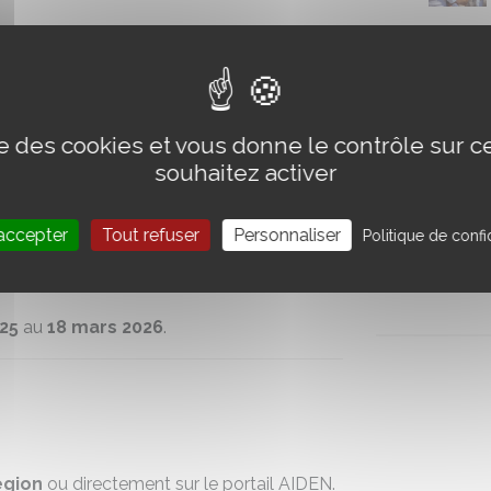
 autre cofinanceur).
es de montagne ou pour les JA/NI.
ise des cookies et vous donne le contrôle sur 
souhaitez activer
HT.
accepter
Tout refuser
Personnaliser
Politique de confid
25
au
18 mars 2026
.
égion
ou directement sur le portail AIDEN.