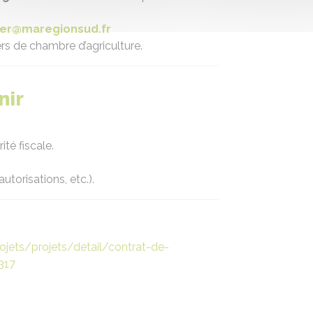
der@maregionsud.fr
rs de chambre d’agriculture.
nir
ité fiscale.
utorisations, etc.).
ojets/projets/detail/contrat-de-
317