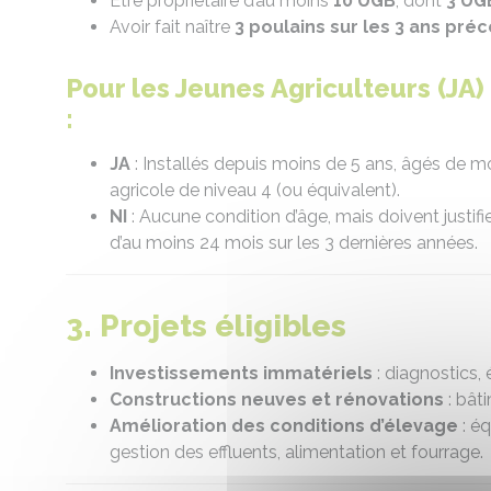
Être propriétaire d’au moins
10 UGB
, dont
3 UG
Avoir fait naître
3 poulains sur les 3 ans pr
Pour les Jeunes Agriculteurs (JA)
:
JA
: Installés depuis moins de 5 ans, âgés de mo
agricole de niveau 4 (ou équivalent).
NI
: Aucune condition d’âge, mais doivent justifie
d’au moins 24 mois sur les 3 dernières années.
3. Projets éligibles
Investissements immatériels
: diagnostics, 
Constructions neuves et rénovations
: bât
Amélioration des conditions d’élevage
: éq
gestion des effluents, alimentation et fourrage.