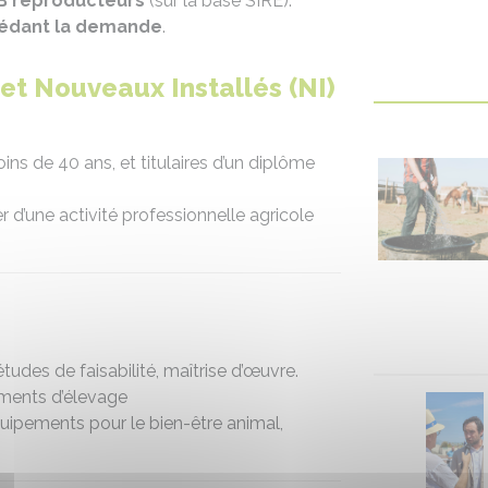
B reproducteurs
(sur la base SIRE).
écédant la demande
.
 et Nouveaux Installés (NI)
ins de 40 ans, et titulaires d’un diplôme
r d’une activité professionnelle agricole
études de faisabilité, maîtrise d’œuvre.
iments d’élevage
uipements pour le bien-être animal,