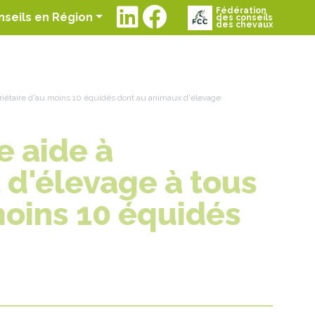
Fédération
t)
nseils en Région
des conseils
des chevaux
opriétaire d'au moins 10 équidés dont au animaux d'élevage
e aide à
 d'élevage à tous
moins 10 équidés