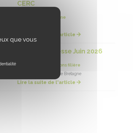
CERC
Date :
16/07/2026
Catégorie :
Hippodrome
bienêtre courses
Lire la suite de l'article
ceux que vous
Article de presse Juin 2026
Date :
15/07/2026
entialité
Catégorie :
Informations filière
Conseil des Equidés de Bretagne
Lire la suite de l'article