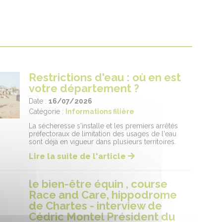
Restrictions d'eau : où en est
votre département ?
Date :
16/07/2026
Catégorie :
Informations filière
La sécheresse s'installe et les premiers arrêtés
préfectoraux de limitation des usages de l'eau
sont déjà en vigueur dans plusieurs territoires.
Lire la suite de l'article
le bien-être équin , course
Race and Care, hippodrome
de Chartes - interview de
Cédric Montel Président du