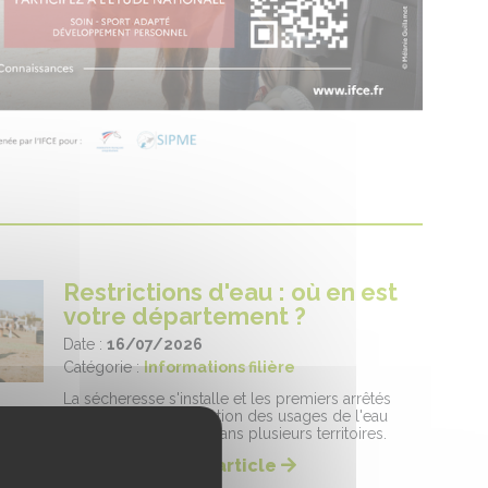
Restrictions d'eau : où en est
votre département ?
Date :
16/07/2026
Catégorie :
Informations filière
La sécheresse s'installe et les premiers arrêtés
préfectoraux de limitation des usages de l'eau
sont déjà en vigueur dans plusieurs territoires.
Lire la suite de l'article