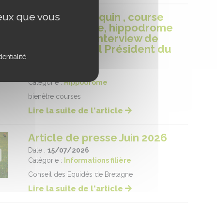
ceux que vous
le bien-être équin , course
Race and Care, hippodrome
de Chartes - interview de
Cédric Montel Président du
entialité
CERC
Date :
16/07/2026
Catégorie :
Hippodrome
bienêtre courses
Lire la suite de l'article
Article de presse Juin 2026
Date :
15/07/2026
Catégorie :
Informations filière
Conseil des Equidés de Bretagne
Lire la suite de l'article