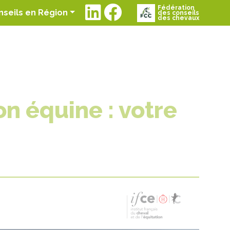
Fédération
t)
nseils en Région
des conseils
des chevaux
n équine : votre