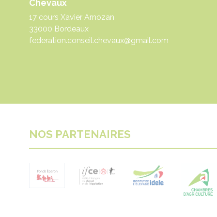
Chevaux
17 cours Xavier Arnozan
33000 Bordeaux
federation.conseil.chevaux@gmail.com
NOS PARTENAIRES