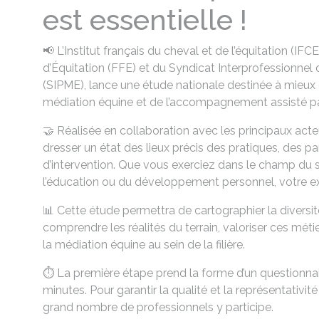
est essentielle !
📢 L’Institut français du cheval et de l’équitation (IF
d’Équitation (FFE) et du Syndicat Interprofessionnel 
(SIPME), lance une étude nationale destinée à mieux 
médiation équine et de l’accompagnement assisté par
🤝 Réalisée en collaboration avec les principaux act
dresser un état des lieux précis des pratiques, des 
d’intervention. Que vous exerciez dans le champ du so
l’éducation ou du développement personnel, votre ex
📊 Cette étude permettra de cartographier la diversité
comprendre les réalités du terrain, valoriser ces m
la médiation équine au sein de la filière.
⏱️ La première étape prend la forme d’un questionn
minutes. Pour garantir la qualité et la représentativité 
grand nombre de professionnels y participe.