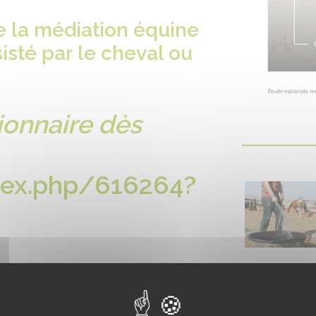
e la médiation équine
sté par le cheval ou
onnaire dès
ndex.php/616264?