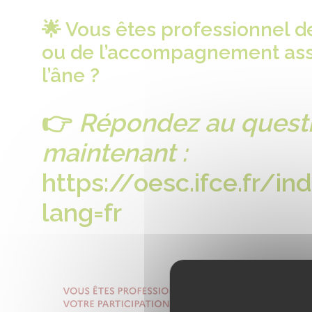
🌟 Vous êtes professionnel d
ou de l’accompagnement assi
l’âne ?
👉
Répondez au questi
maintenant :
https://oesc.ifce.fr/i
lang=fr