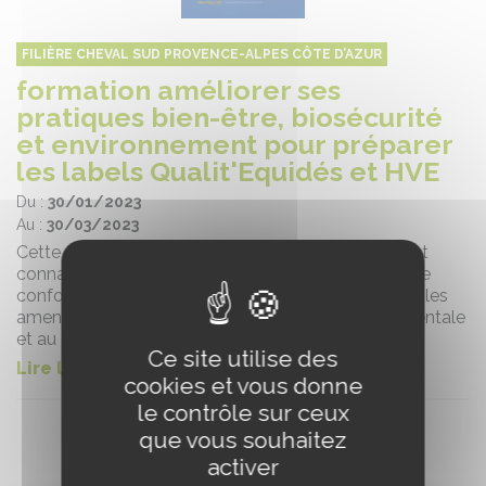
FILIÈRE CHEVAL SUD PROVENCE-ALPES CÔTE D’AZUR
formation améliorer ses
pratiques bien-être, biosécurité
et environnement pour préparer
les labels Qualit'Equidés et HVE
Du :
30/01/2023
Au :
30/03/2023
Cette formation permet d’apporter tous les outils et
connaissances aux professionnels pour pouvoir être
conformes au cahier des charges Qualit’Equidés et les
amener à la labellisation Haute Valeur Environnementale
et au crédit d'impôt de 2500 €
Ce site utilise des
Lire la suite
cookies et vous donne
le contrôle sur ceux
que vous souhaitez
activer