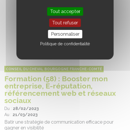
Tout accepter
Tout refuser
Personnaliser
Politique de confidentialité
CONSEIL DU CHEVAL BOURGOGNE FRANCHE-COMTÉ
Formation (58) : Booster mon
entreprise, E-réputation,
référencement web et réseaux
sociaux
Du :
28/02/2023
Au :
21/03/2023
Batir une stratégie de communication efficace pour
gagner en visibilité