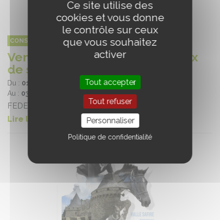
Ce site utilise des
cookies et vous donne
le contrôle sur ceux
que vous souhaitez
CONSEIL DES ÉQUIDÉS DE BRETAGNE
activer
Vente aux enchères de chevaux
de sport de Bretagne
Tout accepter
Du :
01/11/2023
Au :
03/11/2023
Tout refuser
FEDEB
Lire la suite
Personnaliser
Politique de confidentialité