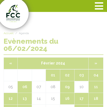
Panneau de gestion des cookies
Accueil
Agenda
Evènements du
06/02/2024
«
Février 2024
»
01
02
03
04
05
06
07
08
09
10
11
12
13
14
15
16
17
18