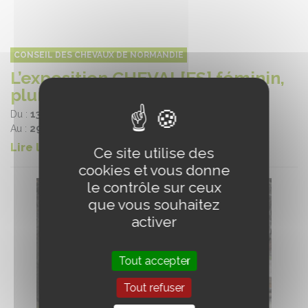
CONSEIL DES CHEVAUX DE NORMANDIE
L’exposition CHEVAL[ES] féminin,
pluriel au Château de Saumur
Du :
13/12/2023
Au :
29/02/2024
Lire la suite
Ce site utilise des
cookies et vous donne
le contrôle sur ceux
que vous souhaitez
activer
Tout accepter
Tout refuser