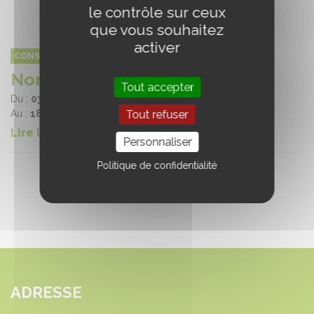
le contrôle sur ceux
que vous souhaitez
activer
CONSEIL DES CHEVAUX DE NORMANDIE
Normandy Summer Tour
Tout accepter
Du :
03/05/2024
Tout refuser
Au :
18/08/2024
Lire la suite
Personnaliser
Politique de confidentialité
ADRESSE