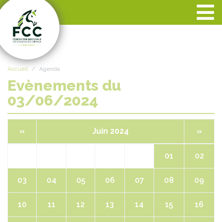
Panneau de gestion des cookies
Accueil
Agenda
Evènements du
03/06/2024
«
Juin 2024
»
01
02
03
04
05
06
07
08
09
10
11
12
13
14
15
16