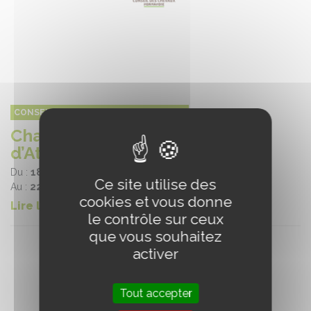
CONSEIL DES CHEVAUX DE NORMANDIE
Championnat du Monde
d’Attelage
Du :
18/09/2024
Ce site utilise des
Au :
22/10/2024
cookies et vous donne
Lire la suite
le contrôle sur ceux
que vous souhaitez
activer
Tout accepter