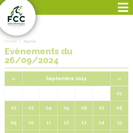
Panneau de gestion des cookies
Accueil
Agenda
Evènements du
26/09/2024
«
Septembre 2024
»
01
02
03
04
05
06
07
08
09
10
11
12
13
14
15