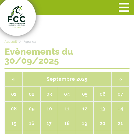
Panneau de gestion des cookies
Accueil
Agenda
Evènements du
30/09/2025
«
Septembre 2025
»
01
02
03
04
05
06
07
08
09
10
11
12
13
14
15
16
17
18
19
20
21