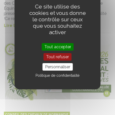
des Chevaux de Normandie s’est tenue à Normandie
Ce site utilise des
Équine Vallée. Un grand merci à tous nos membres
cookies et vous donne
présents pour ce moment d’échange et de convivialité
le contrôle sur ceux
!Ce rendez-vous annuel a été l’occasion de dre...
que vous souhaitez
Lire la suite de l'article
activer
Tout accepter
Tout refuser
Personnaliser
Politique de confidentialité
CONSEIL DES CHEVAUX DE NORMANDIE