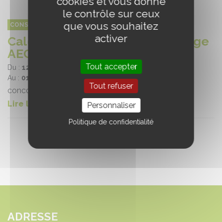
cookies et vous donne
le contrôle sur ceux
que vous souhaitez
CONSEIL EQUIN RÉGION CENTRE VAL DE LOIRE (CERC)
activer
Calendrier des concours élevage
AECVL 2025
Tout accepter
Du :
12/03/2025
Au :
01/12/2025
Tout refuser
concours élevage
Lire la suite
Personnaliser
Politique de confidentialité
ADRESSE