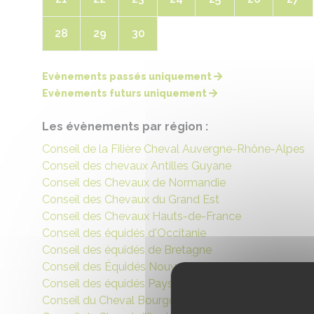
28
29
30
Evènements passés uniquement
Evènements futurs uniquement
Les évènements par région :
Conseil de la Filière Cheval Auvergne-Rhône-Alpes
Conseil des chevaux Antilles Guyane
Conseil des Chevaux de Normandie
Conseil des Chevaux du Grand Est
Conseil des Chevaux Hauts-de-France
Conseil des équidés d'Occitanie
Conseil des équidés de Bretagne
Conseil des Équidés Nouvelle Aquitaine
Conseil des équidés Pays de Loire
Conseil du Cheval Bourgogne Franche-Comté