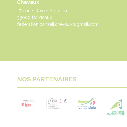
Chevaux
17 cours Xavier Arnozan
33000 Bordeaux
federation.conseil.chevaux@gmail.com
NOS PARTENAIRES