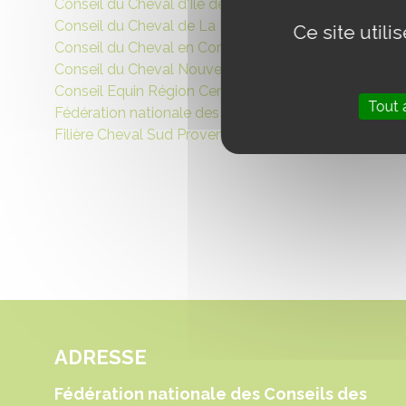
Conseil du Cheval d'Ile de France
Conseil du Cheval de La Réunion
Ce site util
Conseil du Cheval en Corse
Conseil du Cheval Nouvelle-Calédonie
Conseil Equin Région Centre Val de Loire (CERC)
Tout 
Fédération nationale des Conseils des Chevaux
Filière Cheval Sud Provence-Alpes Côte d’Azur
ADRESSE
Fédération nationale des Conseils des