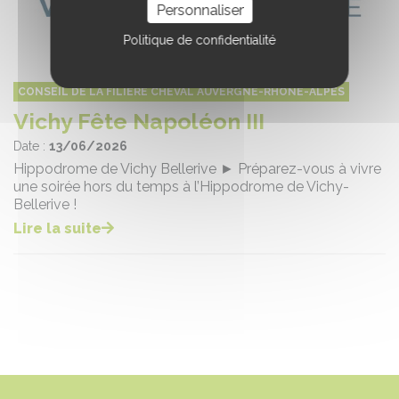
Personnaliser
Politique de confidentialité
CONSEIL DE LA FILIÈRE CHEVAL AUVERGNE-RHÔNE-ALPES
Vichy Fête Napoléon III
Date :
13/06/2026
Hippodrome de Vichy Bellerive ► Préparez-vous à vivre
une soirée hors du temps à l’Hippodrome de Vichy-
Bellerive !
Lire la suite