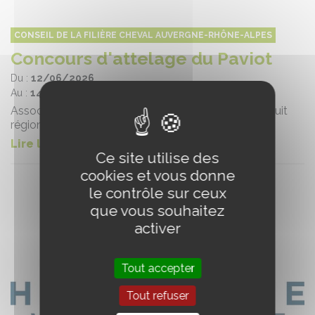
CONSEIL DE LA FILIÈRE CHEVAL AUVERGNE-RHÔNE-ALPES
Concours d'attelage du Paviot
Du :
12/06/2026
Au :
14/06/2026
Association Rhône-Alpes Attelage ► Etape du circuit
régional, amateur, club et jeunes chevaux
Lire la suite
Ce site utilise des
cookies et vous donne
le contrôle sur ceux
que vous souhaitez
activer
Tout accepter
Tout refuser