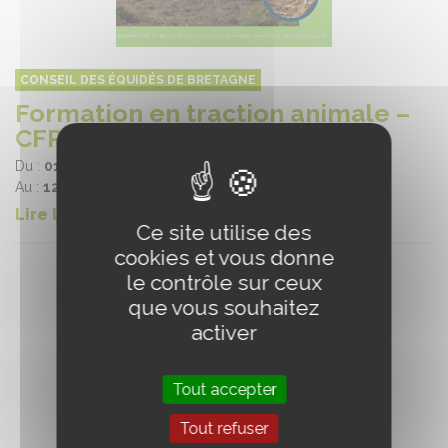
CONSEIL DES ÉQUIDÉS DE BRETAGNE
Formation en traction animale –
CFPPA de Kernilien
Du :
01/06/2026
Au :
12/06/2026
Lire la suite
Ce site utilise des
cookies et vous donne
le contrôle sur ceux
que vous souhaitez
activer
Tout accepter
Tout refuser