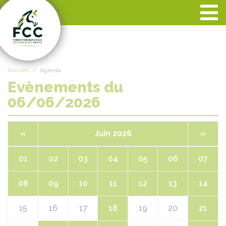
Panneau de gestion des cookies
Accueil
Agenda
Evènements du
06/06/2026
«
Juin 2026
»
01
02
03
04
05
06
07
08
09
10
11
12
13
14
15
16
17
18
19
20
21