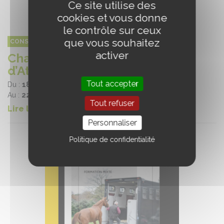
Ce site utilise des
cookies et vous donne
le contrôle sur ceux
que vous souhaitez
CONSEIL DES CHEVAUX DE NORMANDIE
activer
Championnat du Monde
d’Attelage
Tout accepter
Du :
18/09/2024
Au :
22/10/2024
Tout refuser
Lire la suite
Personnaliser
Politique de confidentialité