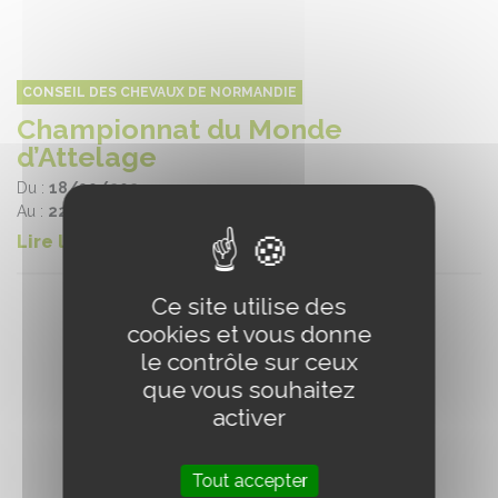
CONSEIL DES CHEVAUX DE NORMANDIE
Championnat du Monde
d’Attelage
Du :
18/09/2024
Au :
22/10/2024
Lire la suite
Ce site utilise des
cookies et vous donne
le contrôle sur ceux
que vous souhaitez
activer
Tout accepter