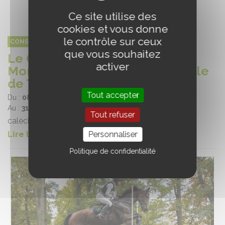
Ce site utilise des
cookies et vous donne
le contrôle sur ceux
CONSEIL EQUIN RÉGION CENTRE VAL DE LOIRE (CERC)
que vous souhaitez
Le CERC présent à la journée
activer
Mondiale des Animaux de la ville
de Tours
Tout accepter
Du :
08/10/2024
Au :
31/12/2024
Tout refuser
calèche fil bleu
Lire la suite
Personnaliser
Politique de confidentialité