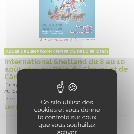
CONSEIL EQUIN RÉGION CENTRE VAL DE LOIRE (CERC)
International Shetland du 8 au 10
août 2025 au Pôle du Cheval et de
l'âne
Du :
19/06/2025
Au :
14/08/2025
evenement élevage
Ce site utilise des
Lire la suite
cookies et vous donne
le contrôle sur ceux
que vous souhaitez
activer