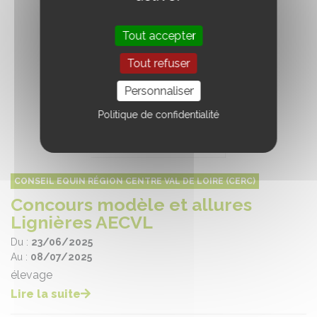
Tout accepter
Tout refuser
Personnaliser
Politique de confidentialité
CONSEIL EQUIN RÉGION CENTRE VAL DE LOIRE (CERC)
Concours modèle et allures
Lignières AECVL
Du :
23/06/2025
Au :
08/07/2025
élevage
Lire la suite