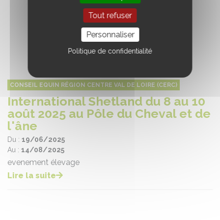
Tout refuser
Personnaliser
Politique de confidentialité
CONSEIL EQUIN RÉGION CENTRE VAL DE LOIRE (CERC)
International Shetland du 8 au 10
août 2025 au Pôle du Cheval et de
l'âne
Du :
19/06/2025
Au :
14/08/2025
evenement élevage
Lire la suite