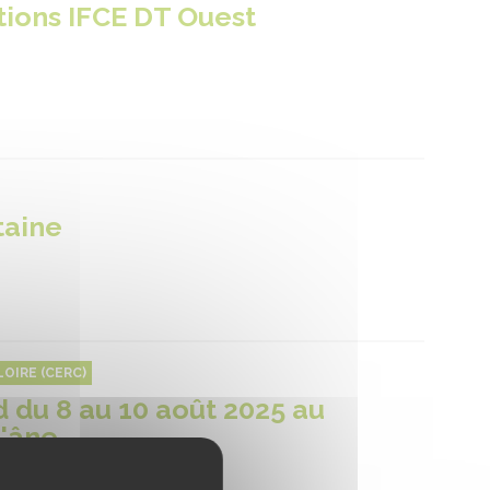
tions IFCE DT Ouest
taine
OIRE (CERC)
d du 8 au 10 août 2025 au
l'âne