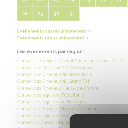
28
29
30
31
Evènements passés uniquement
Evènements futurs uniquement
Les évènements par région :
Conseil de la Filière Cheval Auvergne-Rhône-Alpes
Conseil des chevaux Antilles Guyane
Conseil des Chevaux de Normandie
Conseil des Chevaux du Grand Est
Conseil des Chevaux Hauts-de-France
Conseil des équidés d'Occitanie
Conseil des équidés de Bretagne
Conseil des Équidés Nouvelle Aquitaine
Conseil des équidés Pays de Loire
Conseil du Cheval Bourgogne Franche-Comté