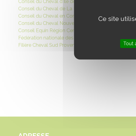
Conseil du Cheval d'Ile de France
Conseil du Cheval de La Réunion
Conseil du Cheval en Corse
Ce site util
Conseil du Cheval Nouvelle-Calédonie
Conseil Equin Région Centre Val de Loire (CERC)
Fédération nationale des Conseils des Chevaux
Tout 
Filière Cheval Sud Provence-Alpes Côte d’Azur
ADRESSE