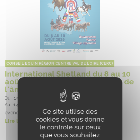
CONSEIL EQUIN RÉGION CENTRE VAL DE LOIRE (CERC)
International Shetland du 8 au 10
août 2025 au Pôle du Cheval et de
l'âne
Du :
19/06/2025
Au :
14/08/2025
Ce site utilise des
evenement élevage
cookies et vous donne
Lire la suite
le contrôle sur ceux
que vous souhaitez