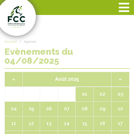
Panneau de gestion des cookies
Accueil
Agenda
Evènements du
04/08/2025
«
Août 2025
»
01
02
03
04
05
06
07
08
09
10
11
12
13
14
15
16
17