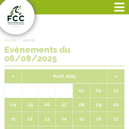
Panneau de gestion des cookies
Accueil
Agenda
Evènements du
06/08/2025
«
Août 2025
»
01
02
03
04
05
06
07
08
09
10
11
12
13
14
15
16
17