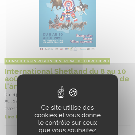
CONSEIL EQUIN RÉGION CENTRE VAL DE LOIRE (CERC)
International Shetland du 8 au 10
août 2025 au Pôle du Cheval et de
l'âne
Du :
19/06/2025
Au :
14/08/2025
Ce site utilise des
evenement élevage
cookies et vous donne
Lire la suite
le contrôle sur ceux
que vous souhaitez