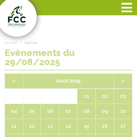
Panneau de gestion des cookies
Accueil
Agenda
Evènements du
29/08/2025
«
Août 2025
»
01
02
03
04
05
06
07
08
09
10
11
12
13
14
15
16
17