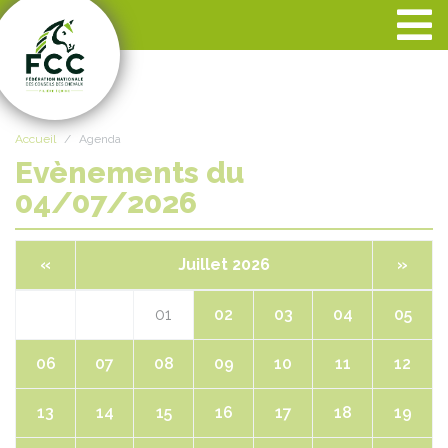
Panneau de gestion des cookies
Accueil
Agenda
Evènements du
04/07/2026
«
Juillet 2026
»
01
02
03
04
05
06
07
08
09
10
11
12
13
14
15
16
17
18
19