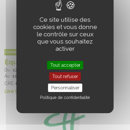
Ce site utilise des
cookies et vous donne
le contrôle sur ceux
que vous souhaitez
activer
CONSEIL DE LA FILIÈRE CHEVAL AUVERGNE-RHÔNE-ALPES
Equimasters
Tout accepter
Du :
17/07/2026
Tout refuser
Au :
19/07/2026
CRE ► Concours complet - Championnat régional
Personnaliser
Lire la suite
Politique de confidentialité