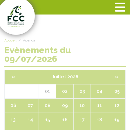
Panneau de gestion des cookies
Accueil
Agenda
Evènements du
09/07/2026
«
Juillet 2026
»
01
02
03
04
05
06
07
08
09
10
11
12
13
14
15
16
17
18
19