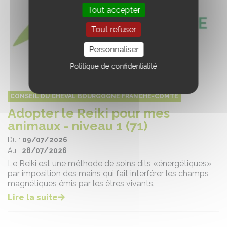
Tout accepter
Tout refuser
Personnaliser
Politique de confidentialité
CONSEIL DU CHEVAL BOURGOGNE FRANCHE-COMTÉ
Adopter le Reiki pour mes
animaux - niveau 1 (71)
Du :
09/07/2026
Au :
28/07/2026
Le Reiki est une méthode de soins dits «énergétiques»
par imposition des mains qui fait interférer les champs
magnétiques émis par les êtres vivants.
Lire la suite