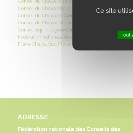
Conseil du Cheval d'Ile de France
Conseil du Cheval de La Réunion
Ce site util
Conseil du Cheval en Corse
Conseil du Cheval Nouvelle-Calédonie
Conseil Equin Région Centre Val de Loire (CERC)
Tout 
Fédération nationale des Conseils des Chevaux
Filière Cheval Sud Provence-Alpes Côte d’Azur
ADRESSE
Fédération nationale des Conseils des