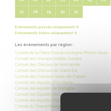
27
28
29
30
31
Evènements passés uniquement
Evènements futurs uniquement
Les évènements par région :
Conseil de la Filière Cheval Auvergne-Rhône-Alpes
Conseil des chevaux Antilles Guyane
Conseil des Chevaux de Normandie
Conseil des Chevaux du Grand Est
Conseil des Chevaux Hauts-de-France
Conseil des équidés d'Occitanie
Conseil des équidés de Bretagne
Conseil des Équidés Nouvelle Aquitaine
Conseil des équidés Pays de Loire
Conseil du Cheval Bourgogne Franche-Comté