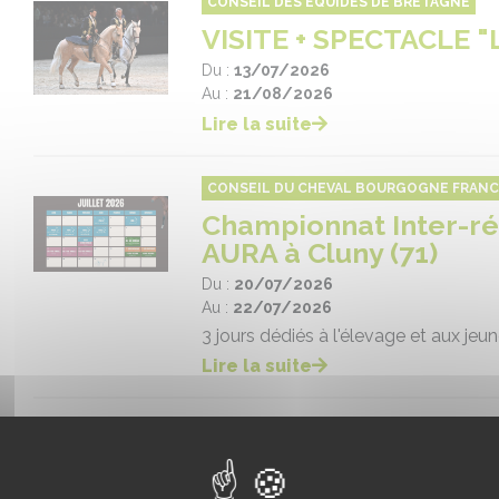
CONSEIL DES ÉQUIDÉS DE BRETAGNE
VISITE + SPECTACLE 
Du :
13/07/2026
Au :
21/08/2026
Lire la suite
CONSEIL DU CHEVAL BOURGOGNE FRAN
Championnat Inter-ré
AURA à Cluny (71)
Du :
20/07/2026
Au :
22/07/2026
3 jours dédiés à l'élevage et aux jeu
Lire la suite