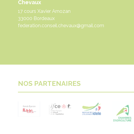
Chevaux
17 cours Xavier Arnozan
33000 Bordeaux
federation.conseil.chevaux@gmail.com
NOS PARTENAIRES