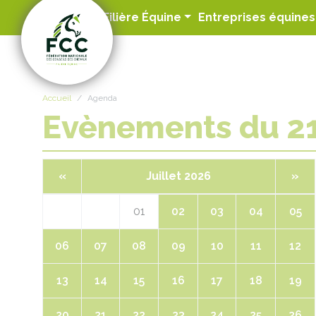
Panneau de gestion des cookies
Filière Équine
Entreprises équines
Accueil
Agenda
Evènements du 2
«
Juillet 2026
»
01
02
03
04
05
06
07
08
09
10
11
12
13
14
15
16
17
18
19
20
21
22
23
24
25
26