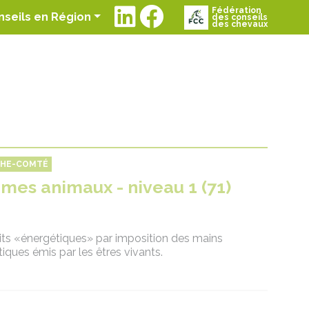
Fédération
t)
nseils en Région
des conseils
des chevaux
CHE-COMTÉ
 mes animaux - niveau 1 (71)
its «énergétiques» par imposition des mains
iques émis par les êtres vivants.