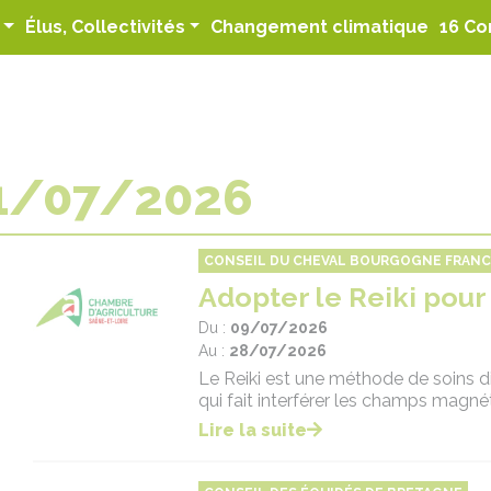
(curren
Élus, Collectivités
Changement climatique
16 Co
1/07/2026
CONSEIL DU CHEVAL BOURGOGNE FRAN
Adopter le Reiki pour
Du :
09/07/2026
Au :
28/07/2026
Le Reiki est une méthode de soins d
qui fait interférer les champs magnét
Lire la suite