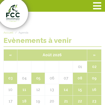
Panneau de gestion des cookies
Accueil
Agenda
Evènements à venir
«
Août 2026
»
01
02
03
04
05
06
07
08
09
10
11
12
13
14
15
16
17
18
19
20
21
22
23